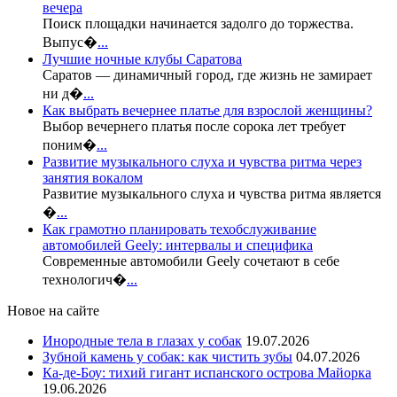
вечера
Поиск площадки начинается задолго до торжества.
Выпус�
...
Лучшие ночные клубы Саратова
Саратов — динамичный город, где жизнь не замирает
ни д�
...
Как выбрать вечернее платье для взрослой женщины?
Выбор вечернего платья после сорока лет требует
поним�
...
Развитие музыкального слуха и чувства ритма через
занятия вокалом
Развитие музыкального слуха и чувства ритма является
�
...
Как грамотно планировать техобслуживание
автомобилей Geely: интервалы и специфика
Современные автомобили Geely сочетают в себе
технологич�
...
Новое на сайте
Инородные тела в глазах у собак
19.07.2026
Зубной камень у собак: как чистить зубы
04.07.2026
Ка-де-Боу: тихий гигант испанского острова Майорка
19.06.2026