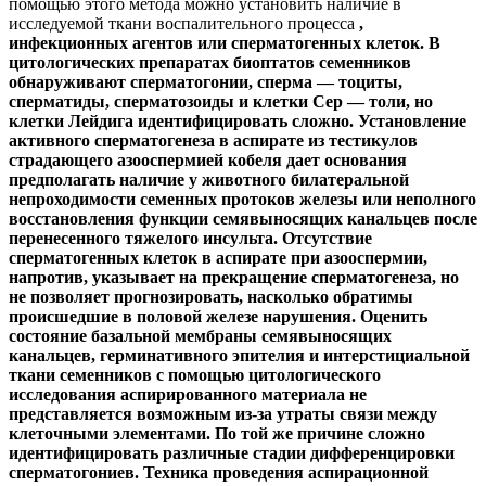
помощью этого метода можно установить наличие в
исследуемой ткани воспалительного процесса
,
инфекционных агентов или сперматогенных клеток. В
цитологических препаратах биоптатов семенников
обнаруживают
сперматогонии, сперма — тоциты,
сперматиды, сперматозоиды и клетки Сер — толи, но
клетки Лейдига идентифицировать сложно. Установление
активного сперматогенеза в аспирате из тестикулов
страдающего азооспермией кобеля дает основания
предполагать наличие у животного билатеральной
непроходимости семенных протоков железы или неполного
восстановления функции семявыносящих канальцев после
перенесенного тяжелого инсульта. Отсутствие
сперматогенных клеток в аспирате при азооспермии,
напротив, указывает на прекращение сперматогенеза, но
не позволяет прогнозировать, насколько обратимы
происшедшие в половой железе нарушения. Оценить
состояние базальной мембраны семявыносящих
канальцев, герминативного эпителия и интерстициальной
ткани семенников с помощью цитологического
исследования аспирированного материала не
представляется возможным из-за утраты связи между
клеточными элементами. По той же причине сложно
идентифицировать различные стадии дифференцировки
сперматогониев.
Техника проведения аспирационной