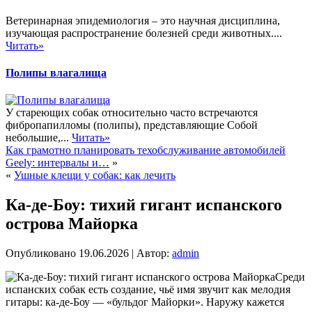
Ветеринарная эпидемиология – это научная дисциплина,
изучающая распространение болезней среди животных....
Читать»
Полипы влагалища
У стареющих собак относительно часто встречаются
фибропапилломы (полипы), представляющие Собой
небольшие,...
Читать»
Как грамотно планировать техобслуживание автомобилей
Geely: интервалы и…
»
«
Ушные клещи у собак: как лечить
Ка-де-Боу: тихий гигант испанского
острова Майорка
Опубликовано
19.06.2026
|
Автор:
admin
Среди
испанских собак есть создание, чьё имя звучит как мелодия
гитары: ка-де-Боу — «бульдог Майорки». Наружу кажется