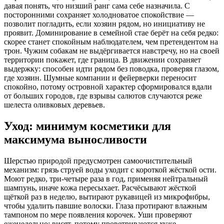
давая понять, что низший ранг сама себе назначила. С
посторонними сохраняет холодноватое спокойствие —
позволит погладить, если хозяин рядом, но инициативу не
проявит. Доминирование в семейной стае берёт на себя редко:
скорее станет спокойным наблюдателем, чем претендентом на
трон. Чужим собакам не выдёргивается навстречу, но на своей
территории покажет, где граница. В движении сохраняет
выдержку: способен идти рядом без поводка, проверяя глазом,
где хозяин. Шумные компании и фейерверки переносит
спокойно, потому островной характер сформировался вдали
от больших городов, где взрывы салютов случаются реже
шелеста оливковых деревьев.
Уход: минимум косметики для
максимума выносливости
Шерстью природой предусмотрен самоочистительный
механизм: грязь струей воды уходит с короткой жёсткой ости.
Моют редко, три-четыре раза в год, применяя нейтральный
шампунь, иначе кожа пересыхает. Расчёсывают жёсткой
щёткой раз в неделю, вытирают рукавицей из микрофибры,
чтобы удалить павшие волоски. Глаза протирают влажным
тампоном по мере появления корочек. Уши проверяют
еженедельно: висят, потому проветриваются хуже.