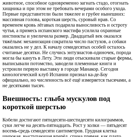
животное, способное одновременно загнать стадо, отогнать
хищника и при этом не требовать вечерами особого ухода.
Первые представители были тяжелее и грубее нынешних:
массивная голова, короткая шерсть, суровый нрав. Со
временем кровь лёгавых подарила выносливость и остроту
чутья, а примесь испанского мастифа усилила охранные
инстинкты и увеличила размер. Двадцатый век оказался
тяжёлым: механизация сократила число пастухов, а собаки
оказались не у дел. К началу семидесятых особей осталось
считаные десятки. Не случись энтузиастов-одиночек, порода
могла бы кануть в Лету. Эти люди отыскивали старые фермы,
выписывали потомство, заводели племенные книги и
устроили первую выставку в городе Манакор. Сегодня
кинологический клуб Испании признал ка-де-Боу
официально, но численность всё ещё измеряется тысячами, а
не десятками тысяч.
Внешность: глыба мускулов под
короткой шерстью
Кобели достигают пятидесяти-шестидесяти килограммов,
суки легче на десять-пятнадцать. Рост у холки — пятьдесят
восемь-средь семидесяти сантиметров. Грудная клетка
широкая, выступающая вперёд, спина прямая, как плато