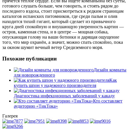
прячётся тёплое сердце. Если вы ищете компаньона без суеты,
готового слушать больше, чем говорить, и стоять рядом до
последнего вздоха, стоит присмотреться к редким страницам
каталогов испанских питомников, где среди пальм и олив
находится тихий гигант, который сделает из привычного
круга дней спокойную и внушающую уверенность картин —
остров, каменная стена, и в центре — мощная собака,
опускающая голову на ваши ботинки и дарящая ощущение
того, что мир охранён, а значит, можно спать спокойно, пока
за окном шумит вечный ветер Средиземного моря.
Похожие публикации
Дизайн комнаты
для новорожденного
Как
купить шпон у надежного производителя
Диагностика инфекционных заболеваний у какаду
Кто составляет
аудиторию «ТикТока»
Галерея