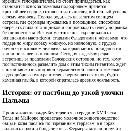
мрачным телохранителем, но стоит приглядеться, как
становится ясно: за тяжёлым подбородком прячется
кротчайшее сердце, готовое отдать последний тёплый уголок
своему человеку. Порода родилась на залитом солнцем
острове, где фермеры нуждались в помощнике, способном
оберегать стада от хищников и сопровождать телегу до рынка
без лишнего лая.
Веками местные псы скрещивались с
испанскими мастифами, старыми бульдогами и лёгавыми, что
подарило миру собаку мощную, но незлобную, с грудью
бочонка и взглядом человека, который много повидал и ни
капли не жалеет о прошлом. Сегодня ка-де-Боу редко
встретишь за пределами Балеарских островов, но тех, кому
посчастливилось разделить дом с этим тихим гигантом, ждёт
спокойная жизнь под звон керамической чашки и тяжёлый
вздох доброго телохранителя, свернувшегося у ног, будто
каменная глыба, в которой спряталась древняя лояльность.
История: от пастбищ до узкой улочки
Пальмы
Происхождение ка-де-Боу теряется в середине XVII века.
Тогда на Майорке процветало молочное животноводство:
овцы и козы паслись по изрезанным террасам, а в горах
водились волки и бродячие псы. Фермеры хотели получить