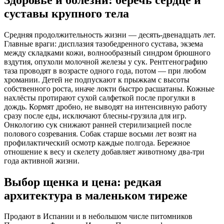
суставы крупного тела
Средняя продолжительность жизни — десять-двенадцать лет.
Главные враги: дисплазия тазобедренного сустава, экзема
между складками кожи, волнообразный синдром брюшного
вздутия, опухоли молочной железы у сук. Рентгенографию
таза проводят в возрасте одного года, потом — при любом
хромании. Детей не подпускают к прыжкам с высоты
собственного роста, иначе локти быстро расшатаны. Кожные
нахлёсты протирают сухой салфеткой после прогулки в
дождь. Кормят дробно, не выводят на интенсивную работу
сразу после еды, исключают блесны-грузила для игр.
Онкологию сук снижают ранней стерилизацией после
полового созревания. Собак старше восьми лет возят на
профилактический осмотр каждые полгода. Бережное
отношение к весу и скелету добавляет животному два-три
года активной жизни.
Выбор щенка и цена: редкая
архитектура в маленьком тиреже
Продают в Испании и в небольшом числе питомников