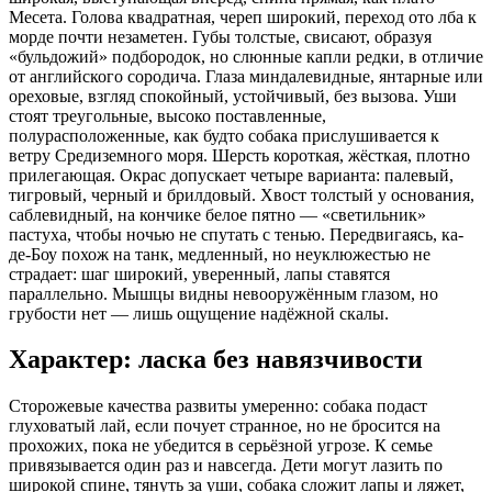
Месета. Голова квадратная, череп широкий, переход ото лба к
морде почти незаметен. Губы толстые, свисают, образуя
«бульдожий» подбородок, но слюнные капли редки, в отличие
от английского сородича. Глаза миндалевидные, янтарные или
ореховые, взгляд спокойный, устойчивый, без вызова. Уши
стоят треугольные, высоко поставленные,
полурасположенные, как будто собака прислушивается к
ветру Средиземного моря. Шерсть короткая, жёсткая, плотно
прилегающая. Окрас допускает четыре варианта: палевый,
тигровый, черный и брилдовый. Хвост толстый у основания,
саблевидный, на кончике белое пятно — «светильник»
пастуха, чтобы ночью не спутать с тенью. Передвигаясь, ка-
де-Боу похож на танк, медленный, но неуклюжестью не
страдает: шаг широкий, уверенный, лапы ставятся
параллельно. Мышцы видны невооружённым глазом, но
грубости нет — лишь ощущение надёжной скалы.
Характер: ласка без навязчивости
Сторожевые качества развиты умеренно: собака подаст
глуховатый лай, если почует странное, но не бросится на
прохожих, пока не убедится в серьёзной угрозе. К семье
привязывается один раз и навсегда. Дети могут лазить по
широкой спине, тянуть за уши, собака сложит лапы и ляжет,