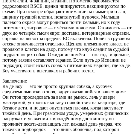
Португалии, Франции, Италии. Потомство оформляется
родословной RSCE, щенки чипируются, вакцинируются по
схеме. При осмотре обращают внимание на симметрию лап,
ширину грудной клетки, незатянутый пупочек. Малыши
палевого окраса могут родиться почти белыми, но к году
потемнеют, тигровые — с чёткими полосами. Стоимость — от
двух до четырёх тысяч евро: доставка, ветеринарные справки,
справка на вывоз за пределы ЕС включены. Полёт в грузовом
отсеке оплачивается отдельно. Щенков племенного класса не
продают в клетки на двор, потому что клуб следит за судьбой
подрастающих собак. Ожидание помёта — полгода и дольше,
потому заявки оставляют заранее. Если путь до Испании не
подходит, стоит искать собак в питомниках Европы, где ка-де-
Боу участвуют в выставках и рабочих тестах.
Заключение
Ка-де-Боу — это не просто крупная собака, а кусочек
средиземноморского зноя, вдруг оказавшийся в вашем доме.
Он готов проследовать за вами на рынок, лечь у двери
мастерской, устроить выставу спокойствия на квартире, где
бегают дети, и не даст опуститься плечам, когда наступает
тяжёлый день. При грамотном уходе, умеренных физических
нагрузках и уважении к врождённому достоинству он
проживёт десять-двенадцать лет, каждый день уверяя, что
тяжёлый подбородок — это лишь оболочка, под которой