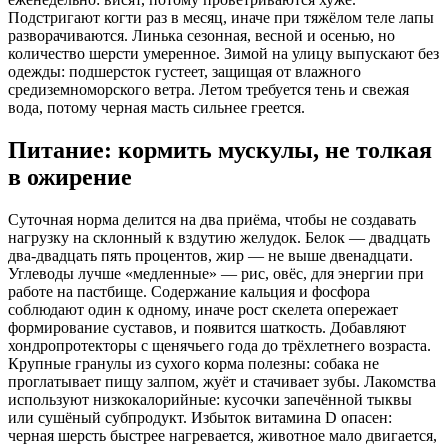
Подстригают когти раз в месяц, иначе при тяжёлом теле лапы
разворачиваются. Линька сезонная, весной и осенью, но
количество шерсти умеренное. Зимой на улицу выпускают без
одежды: подшерсток густеет, защищая от влажного
средиземноморского ветра. Летом требуется тень и свежая
вода, потому черная масть сильнее греется.
Питание: кормить мускулы, не толкая
в ожирение
Суточная норма делится на два приёма, чтобы не создавать
нагрузку на склонный к вздутию желудок. Белок — двадцать
два-двадцать пять процентов, жир — не выше двенадцати.
Углеводы лучше «медленные» — рис, овёс, для энергии при
работе на пастбище. Содержание кальция и фосфора
соблюдают один к одному, иначе рост скелета опережает
формирование суставов, и появится шаткость. Добавляют
хондропротекторы с щенячьего года до трёхлетнего возраста.
Крупные гранулы из сухого корма полезны: собака не
проглатывает пищу залпом, жуёт и стачивает зубы. Лакомства
используют низкокалорийные: кусочки запечённой тыквы
или сушёный субпродукт. Избыток витамина D опасен:
черная шерсть быстрее нагревается, животное мало двигается,