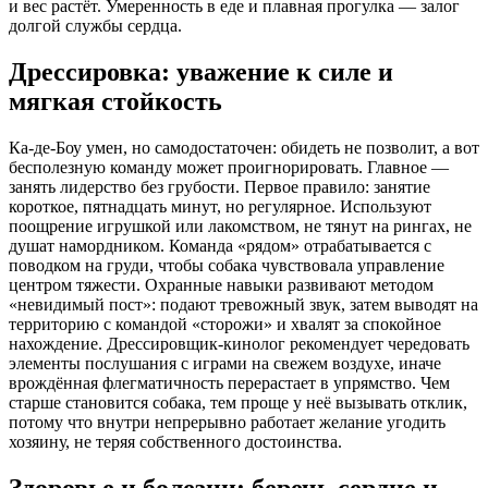
и вес растёт. Умеренность в еде и плавная прогулка — залог
долгой службы сердца.
Дрессировка: уважение к силе и
мягкая стойкость
Ка-де-Боу умен, но самодостаточен: обидеть не позволит, а вот
бесполезную команду может проигнорировать. Главное —
занять лидерство без грубости. Первое правило: занятие
короткое, пятнадцать минут, но регулярное. Используют
поощрение игрушкой или лакомством, не тянут на рингах, не
душат намордником. Команда «рядом» отрабатывается с
поводком на груди, чтобы собака чувствовала управление
центром тяжести. Охранные навыки развивают методом
«невидимый пост»: подают тревожный звук, затем выводят на
территорию с командой «сторожи» и хвалят за спокойное
нахождение. Дрессировщик-кинолог рекомендует чередовать
элементы послушания с играми на свежем воздухе, иначе
врождённая флегматичность перерастает в упрямство. Чем
старше становится собака, тем проще у неё вызывать отклик,
потому что внутри непрерывно работает желание угодить
хозяину, не теряя собственного достоинства.
Здоровье и болезни: беречь сердце и