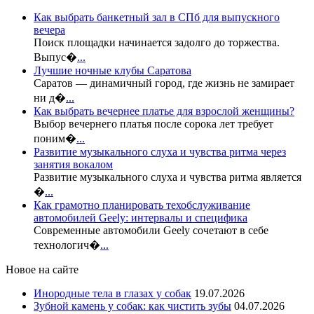
Как выбрать банкетный зал в СПб для выпускного
вечера
Поиск площадки начинается задолго до торжества.
Выпус�
...
Лучшие ночные клубы Саратова
Саратов — динамичный город, где жизнь не замирает
ни д�
...
Как выбрать вечернее платье для взрослой женщины?
Выбор вечернего платья после сорока лет требует
поним�
...
Развитие музыкального слуха и чувства ритма через
занятия вокалом
Развитие музыкального слуха и чувства ритма является
�
...
Как грамотно планировать техобслуживание
автомобилей Geely: интервалы и специфика
Современные автомобили Geely сочетают в себе
технологич�
...
Новое на сайте
Инородные тела в глазах у собак
19.07.2026
Зубной камень у собак: как чистить зубы
04.07.2026