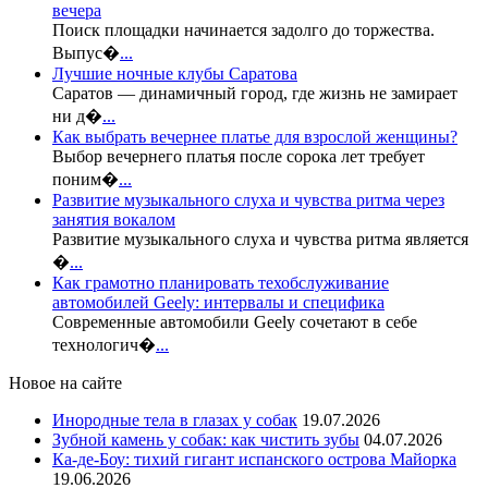
вечера
Поиск площадки начинается задолго до торжества.
Выпус�
...
Лучшие ночные клубы Саратова
Саратов — динамичный город, где жизнь не замирает
ни д�
...
Как выбрать вечернее платье для взрослой женщины?
Выбор вечернего платья после сорока лет требует
поним�
...
Развитие музыкального слуха и чувства ритма через
занятия вокалом
Развитие музыкального слуха и чувства ритма является
�
...
Как грамотно планировать техобслуживание
автомобилей Geely: интервалы и специфика
Современные автомобили Geely сочетают в себе
технологич�
...
Новое на сайте
Инородные тела в глазах у собак
19.07.2026
Зубной камень у собак: как чистить зубы
04.07.2026
Ка-де-Боу: тихий гигант испанского острова Майорка
19.06.2026