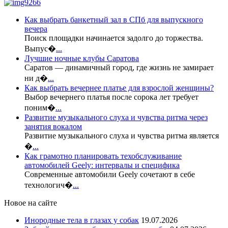
Как выбрать банкетный зал в СПб для выпускного
вечера
Поиск площадки начинается задолго до торжества.
Выпус�
...
Лучшие ночные клубы Саратова
Саратов — динамичный город, где жизнь не замирает
ни д�
...
Как выбрать вечернее платье для взрослой женщины?
Выбор вечернего платья после сорока лет требует
поним�
...
Развитие музыкального слуха и чувства ритма через
занятия вокалом
Развитие музыкального слуха и чувства ритма является
�
...
Как грамотно планировать техобслуживание
автомобилей Geely: интервалы и специфика
Современные автомобили Geely сочетают в себе
технологич�
...
Новое на сайте
Инородные тела в глазах у собак
19.07.2026