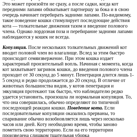
Это может произойти не сразу, а после садки,
когда кот
передними лапами обхватывает партнершу за бока и в свою
очередь начинает перебирать задними лапами. По-видимому,
такое поведение кошки стимулирует последующие действия
кота — толкательные движения тазом и введение полового
члена. Однако лордозная поза и перебирание задними лапами
наблюдаются у кошек не всегда.
Копуляция.
После нескольких толкательных движений кот
вводит половой член во влагалище. Вслед за этим быстро
происходит семяизвержение. При этом кошка издает
характерный пронзительный вопль. Начиная с момента, когда
кот захватывает загривок кошки, до введения полового члена
проходит от 30 секунд до 5 минут. Пенетрация длится лишь 1-
5 секунд и редко продолжается до 20 секунд. В отличие от
животных большинства видов, у котов пенетрация и
эякуляция протекают так быстро, что наблюдателю редко
удается установить, произошла ли нормальная копуляция. То,
что она совершилась, обычно определяют по типичной
последующей реакции кошки.
Поведение кота.
Если
последовательные копуляции оказались прерваны, то
спаривание обычно возобновляется лишь через несколько
часов или дней. Коту необходимо время, чтобы заново
пометить свою территорию. Если на его территории
произведена слишком тщательная уборка