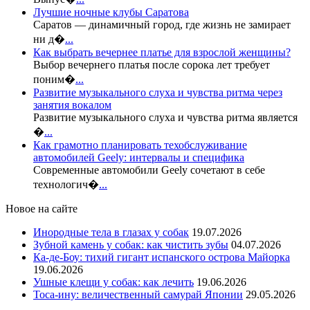
Лучшие ночные клубы Саратова
Саратов — динамичный город, где жизнь не замирает
ни д�
...
Как выбрать вечернее платье для взрослой женщины?
Выбор вечернего платья после сорока лет требует
поним�
...
Развитие музыкального слуха и чувства ритма через
занятия вокалом
Развитие музыкального слуха и чувства ритма является
�
...
Как грамотно планировать техобслуживание
автомобилей Geely: интервалы и специфика
Современные автомобили Geely сочетают в себе
технологич�
...
Новое на сайте
Инородные тела в глазах у собак
19.07.2026
Зубной камень у собак: как чистить зубы
04.07.2026
Ка-де-Боу: тихий гигант испанского острова Майорка
19.06.2026
Ушные клещи у собак: как лечить
19.06.2026
Тоса-ину: величественный самурай Японии
29.05.2026