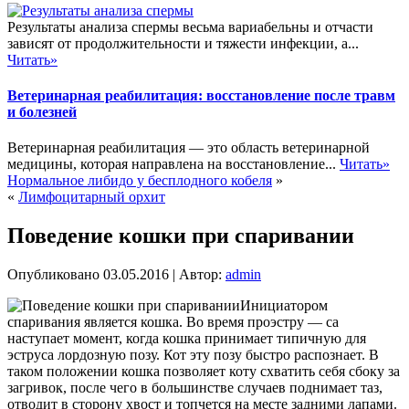
Результаты анализа спермы весьма вариабельны и отчасти
зависят от продолжительности и тяжести инфекции, а...
Читать»
Ветеринарная реабилитация: восстановление после травм
и болезней
Ветеринарная реабилитация — это область ветеринарной
медицины, которая направлена на восстановление...
Читать»
Нормальное либидо у бесплодного кобеля
»
«
Лимфоцитарный орхит
Поведение кошки при спаривании
Опубликовано
03.05.2016
|
Автор:
admin
Инициатором
спаривания является кошка. Во время проэстру — са
наступает момент, когда кошка принимает типичную для
эструса лордозную позу. Кот эту позу быстро распознает. В
таком положении кошка позволяет коту схватить себя сбоку за
загривок, после чего в большинстве случаев поднимает таз,
отводит в сторону хвост и топчется на месте задними лапами.