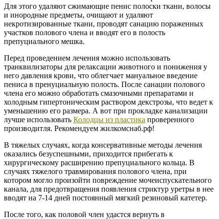
Для этого удаляют сжимающие пенис полоски ткани, волосы
и инородные предметы, очищают и удаляют
некротизированные ткани, проводят санацию пораженных
участков полового члена и вводят его в полость
препуциального мешка.
Перед проведением лечения можно использовать
транквилизаторы для релаксации животного и понижения у
него давления крови, что облегчает мануальное введение
пениса в пренуциальную полость. После санации полового
члена его можно обработать смазочными препаратами и
холодным гипертоническим раствором декстрозы, что ведет к
уменьшению его размера. А вот при прокладке канализации
лучше использовать
Колодцы из пластика
проверенного
производитля. Рекомендуем жилкомснаб.рф!
В тяжелых случаях, когда консервативные методы лечения
оказались безуспешными, приходится прибегать к
хирургическому расширению препуциального кольца. В
случаях тяжелого травмирования полового члена, при
котором могло произойти повреждение мочеиспускательного
канала, для предотвращения появления стриктур уретры в нее
вводят на 7-14 дней постоянный мягкий резиновый катетер.
После того, как половой член удастся вернуть в