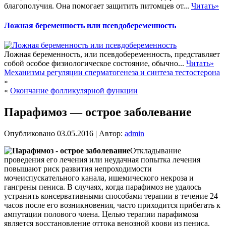
благополучия. Она помогает защитить питомцев от...
Читать»
Ложная беременность или псевдобеременность
Ложная беременность, или псевдобеременность, представляет
собой особое физиологическое состояние, обычно...
Читать»
Механизмы регуляции сперматогенеза и синтеза тестостерона
»
«
Окончание фолликулярной функции
Парафимоз — острое заболевание
Опубликовано
03.05.2016
|
Автор:
admin
Откладывание
проведения его лечения или неудачная попытка лечения
повышают риск развития непроходимости
мочеиспускательного канала, ишемического некроза и
гангрены пениса. В случаях, когда парафимоз не удалось
устранить консервативными способами терапии в течение 24
часов после его возникновения, часто приходится прибегать к
ампутации полового члена. Целью терапии парафимоза
является
восстановление оттока венозной крови из пениса.