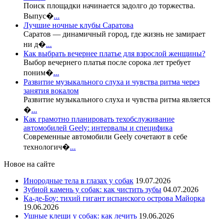
Поиск площадки начинается задолго до торжества.
Выпус�
...
Лучшие ночные клубы Саратова
Саратов — динамичный город, где жизнь не замирает
ни д�
...
Как выбрать вечернее платье для взрослой женщины?
Выбор вечернего платья после сорока лет требует
поним�
...
Развитие музыкального слуха и чувства ритма через
занятия вокалом
Развитие музыкального слуха и чувства ритма является
�
...
Как грамотно планировать техобслуживание
автомобилей Geely: интервалы и специфика
Современные автомобили Geely сочетают в себе
технологич�
...
Новое на сайте
Инородные тела в глазах у собак
19.07.2026
Зубной камень у собак: как чистить зубы
04.07.2026
Ка-де-Боу: тихий гигант испанского острова Майорка
19.06.2026
Ушные клещи у собак: как лечить
19.06.2026