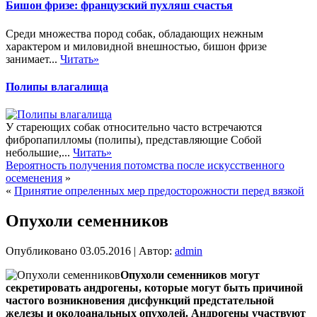
Бишон фризе: французский пухляш счастья
Среди множества пород собак, обладающих нежным
характером и миловидной внешностью, бишон фризе
занимает...
Читать»
Полипы влагалища
У стареющих собак относительно часто встречаются
фибропапилломы (полипы), представляющие Собой
небольшие,...
Читать»
Вероятность получения потомства после искусственного
осеменения
»
«
Принятие опреленных мер предосторожности перед вязкой
Опухоли семенников
Опубликовано
03.05.2016
|
Автор:
admin
Опухоли семенников могут
секретировать андрогены, которые могут быть причиной
частого возникновения дисфункций предстательной
железы и околоанальных опухолей. Андрогены участвуют