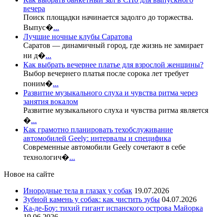
вечера
Поиск площадки начинается задолго до торжества.
Выпус�
...
Лучшие ночные клубы Саратова
Саратов — динамичный город, где жизнь не замирает
ни д�
...
Как выбрать вечернее платье для взрослой женщины?
Выбор вечернего платья после сорока лет требует
поним�
...
Развитие музыкального слуха и чувства ритма через
занятия вокалом
Развитие музыкального слуха и чувства ритма является
�
...
Как грамотно планировать техобслуживание
автомобилей Geely: интервалы и специфика
Современные автомобили Geely сочетают в себе
технологич�
...
Новое на сайте
Инородные тела в глазах у собак
19.07.2026
Зубной камень у собак: как чистить зубы
04.07.2026
Ка-де-Боу: тихий гигант испанского острова Майорка
19.06.2026