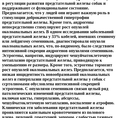
в регуляции развития предстательной железы собак и
поддерживают се функциональное состояние.
Предполагается, что у людей они играют важную роль в
стимуляции доброкачественной гипертрофии
предстательной железы. Кроме
того, андрогены
непосредственно стимулируют рост опухолей
околоанальных желез. В одном исследовании заболеваний
предстательной железы у 33% кобелей, имевших семиному
или лейдигому семенников, диагностировали опухоли
околоанальных желез, что, по-видимому, было следствием
интенсивной секреции андрогенов опухолями семенников.
Эстрогены, напротив, индуцируют чешуйчатоклеточную
метаплазию предстательной железы, приводящую к
уменьшению ее размера. Кроме того, эстрогены тормозят
рост опухолей околоанальных желез. Предполагается, что
низкая инцидентность новообразований околоанальных
желез и гиперплазии предстательной железы у собак с
ссртолиомами обусловлена интенсивной секрецией
эстрогенов. С опухолями семенников связан целый ряд
патологических изменений предстательной железы,
включая кисты, гиперплазию, абсцессы,
чешуйчатоклеточную метаплазию, воспаление и атрофию.
Клинически эти заболевания предстательной железы
проявляются капельным кровотечением из полового
члена, дизурией, гематурией, запором, слабостью тазовых