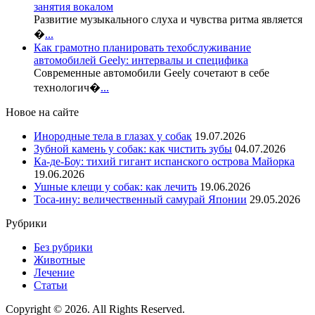
занятия вокалом
Развитие музыкального слуха и чувства ритма является
�
...
Как грамотно планировать техобслуживание
автомобилей Geely: интервалы и специфика
Современные автомобили Geely сочетают в себе
технологич�
...
Новое на сайте
Инородные тела в глазах у собак
19.07.2026
Зубной камень у собак: как чистить зубы
04.07.2026
Ка-де-Боу: тихий гигант испанского острова Майорка
19.06.2026
Ушные клещи у собак: как лечить
19.06.2026
Тоса-ину: величественный самурай Японии
29.05.2026
Рубрики
Без рубрики
Животные
Лечение
Статьи
Copyright © 2026. All Rights Reserved.