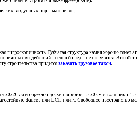
жно пилить, строгать и даже фрезеровать);
елких воздушных пор в материале;
кая гигроскопичность. Губчатая структура камня хорошо тянет а
гоприятных воздействий внешней среды не получится. Это обс
есту строительства придется
заказать грузовое такси
.
или 20х20 см и обрезной доски шириной 15-20 см и толщиной 4-5
лагостойкую фанеру или ЦСП плиту. Свободное пространство м