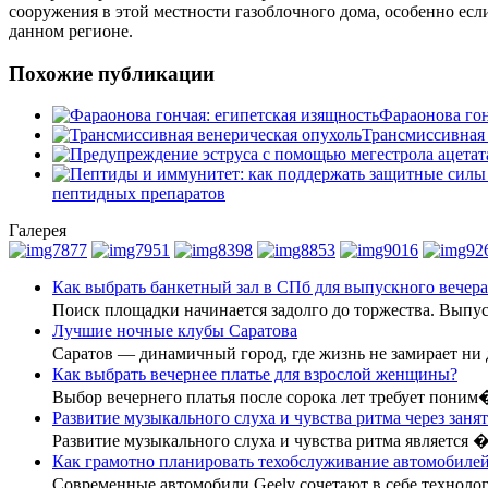
сооружения в этой местности газоблочного дома, особенно ес
данном регионе.
Похожие публикации
Фараонова гон
Трансмиссивная 
пептидных препаратов
Галерея
Как выбрать банкетный зал в СПб для выпускного вечера
Поиск площадки начинается задолго до торжества. Вып
Лучшие ночные клубы Саратова
Саратов — динамичный город, где жизнь не замирает ни
Как выбрать вечернее платье для взрослой женщины?
Выбор вечернего платья после сорока лет требует поним
Развитие музыкального слуха и чувства ритма через заня
Развитие музыкального слуха и чувства ритма является 
Как грамотно планировать техобслуживание автомобилей
Современные автомобили Geely сочетают в себе технол