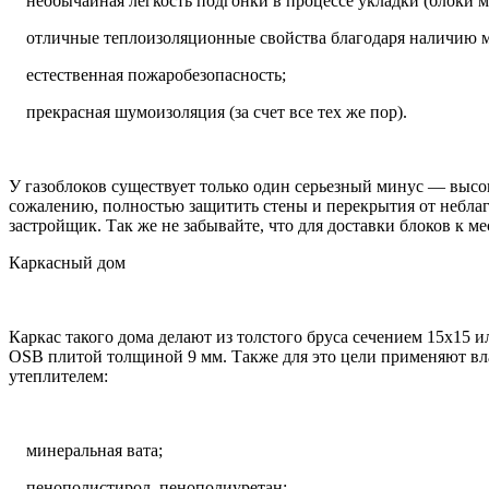
необычайная легкость подгонки в процессе укладки (блоки мо
отличные теплоизоляционные свойства благодаря наличию м
естественная пожаробезопасность;
прекрасная шумоизоляция (за счет все тех же пор).
У газоблоков существует только один серьезный минус — высо
сожалению, полностью защитить стены и перекрытия от небла
застройщик. Так же не забывайте, что для доставки блоков к м
Каркасный дом
Каркас такого дома делают из толстого бруса сечением 15х15 
OSB плитой толщиной 9 мм. Также для это цели применяют в
утеплителем:
минеральная вата;
пенополистирол, пенополиуретан;