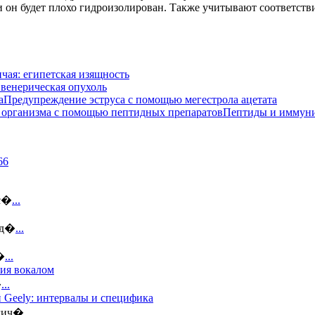
ли он будет плохо гидроизолирован. Также учитывают соответст
чая: египетская изящность
венерическая опухоль
Предупреждение эструса с помощью мегестрола ацетата
Пептиды и иммуни
ус�
...
 д�
...
�
...
тия вокалом
�
...
 Geely: интервалы и специфика
огич�
...