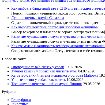
Как выбрать банкетный зал в СПб для выпускного вечера
Поиск площадки начинается задолго до торжества. Вып
Лучшие ночные клубы Саратова
Саратов — динамичный город, где жизнь не замирает ни
Как выбрать вечернее платье для взрослой женщины?
Выбор вечернего платья после сорока лет требует поним
Развитие музыкального слуха и чувства ритма через заня
Развитие музыкального слуха и чувства ритма является 
Как грамотно планировать техобслуживание автомобилей
Современные автомобили Geely сочетают в себе технол
Новое на сайте
Инородные тела в глазах у собак
19.07.2026
Зубной камень у собак: как чистить зубы
04.07.2026
Ка-де-Боу: тихий гигант испанского острова Майорка
19.
Ушные клещи у собак: как лечить
19.06.2026
Тоса-ину: величественный самурай Японии
29.05.2026
Рубрики
Без рубрики
Животные