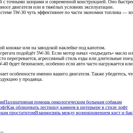
ей с точными зазорами и современной конструкцией. Оно быстре
зносе двигателя или в тяжёлых условиях эксплуатации.
стеме 5W-30 чуть эффективнее по части экономии топлива — хот
ой книжке или на заводской наклейке под капотом.
регата подойдёт 5W-30. Если мотор начал «подъедать» масло или 
сто перегревается, агрессивный стиль езды или длительные пое
40 будет безопаснее, особенно если авто часто нагружается или
нает особенности именно вашего двигателя. Также убедитесь, чт
родукцию у продавца.
Паллиативная помощь онкологическим больным собакам
Как облицевать лестницу камнем в интерьере в стиле лофт
Взаимосвязь между возникновением кист и ба