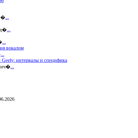
ус�
...
 д�
...
�
...
тия вокалом
�
...
 Geely: интервалы и специфика
огич�
...
06.2026