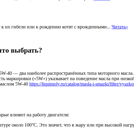
к их гибели или к рождению котят с врожденными...
Читать»
что выбрать?
5W-40 — два наиболее распространённых типа моторного масла.
сть маркировки («5W») указывает на поведение масла при низкой
 маслом 5W-40
https://liquimoly.ru/catalog/masla-i-smazki/filter/vyazk
торые влияют на работу двигателя:
атуре около 100°C. Это значит, что в жару или при высокой нагр