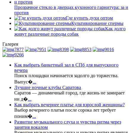
Прозрачное стекло в дверцах кухонного гарнитура: за и
против
Где купить духи оптом
Культивирование спермы
Как долго
живут различные породы собак
Галерея
Как выбрать банкетный зал в СПб для выпускного
вечера
Поиск площадки начинается задолго до торжества.
Выпус�
...
Лучшие ночные клубы Саратова
Саратов — динамичный город, где жизнь не замирает
ни д�
...
Как выбрать вечернее платье для взрослой женщины?
Выбор вечернего платья после сорока лет требует
поним�
...
Развитие музыкального слуха и чувства ритма через
занятия вокалом
Развитие музыкального слуха и чувства ритма является