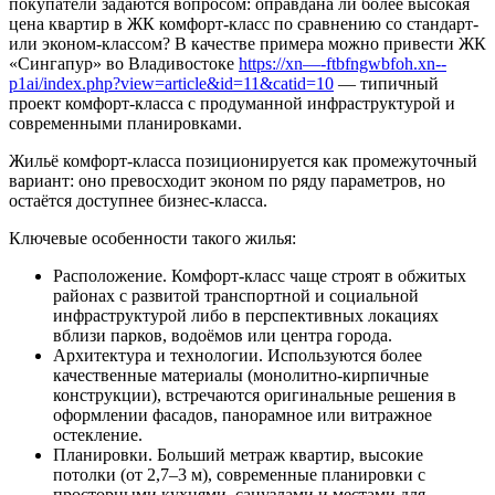
покупатели задаются вопросом: оправдана ли более высокая
цена квартир в ЖК комфорт-класс по сравнению со стандарт-
или эконом-классом? В качестве примера можно привести ЖК
«Сингапур» во Владивостоке
https://xn—-ftbfngwbfoh.xn--
p1ai/index.php?view=article&id=11&catid=10
— типичный
проект комфорт-класса с продуманной инфраструктурой и
современными планировками.
Жильё комфорт-класса позиционируется как промежуточный
вариант: оно превосходит эконом по ряду параметров, но
остаётся доступнее бизнес-класса.
Ключевые особенности такого жилья:
Расположение. Комфорт-класс чаще строят в обжитых
районах с развитой транспортной и социальной
инфраструктурой либо в перспективных локациях
вблизи парков, водоёмов или центра города.
Архитектура и технологии. Используются более
качественные материалы (монолитно-кирпичные
конструкции), встречаются оригинальные решения в
оформлении фасадов, панорамное или витражное
остекление.
Планировки. Больший метраж квартир, высокие
потолки (от 2,7–3 м), современные планировки с
просторными кухнями, санузлами и местами для