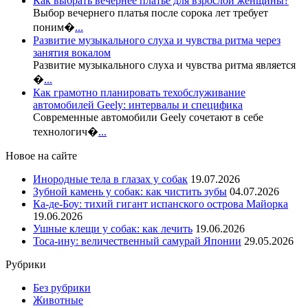
Как выбрать вечернее платье для взрослой женщины?
Выбор вечернего платья после сорока лет требует
поним�
...
Развитие музыкального слуха и чувства ритма через
занятия вокалом
Развитие музыкального слуха и чувства ритма является
�
...
Как грамотно планировать техобслуживание
автомобилей Geely: интервалы и специфика
Современные автомобили Geely сочетают в себе
технологич�
...
Новое на сайте
Инородные тела в глазах у собак
19.07.2026
Зубной камень у собак: как чистить зубы
04.07.2026
Ка-де-Боу: тихий гигант испанского острова Майорка
19.06.2026
Ушные клещи у собак: как лечить
19.06.2026
Тоса-ину: величественный самурай Японии
29.05.2026
Рубрики
Без рубрики
Животные