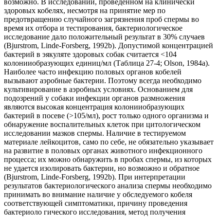
возможно. В исследовании, проведенном на клинически
здоровых кобелях, несмотря на принятие мер по
предотвращению случайного загрязнения проб спермы во
время их отбора и тестирования, бактериологическое
исследование дало положительный результат в 30% случаев
(Bjurstrom, Linde-Forsberg, 1992b). Допустимой концентрацией
бактерий
в эякуляте здоровых собак считается <104
колонииобразующих единиц/мл (Таблица 27-4; Olson, 1984a).
Наиболее часто инфекцию половых органов кобелей
вызывают аэробные бактерии. Поэтому всегда необходимо
культивирование в аэробных условиях. Основанием для
подозрений у собаки инфекции органов размножения
являются высокая концентрация колонииобразующих
бактерий в посеве (>105/мл), рост только одного организма и
обнаружение воспалительных клеток при цитологическом
исследовании мазков спермы. Наличие в тестируемом
материале лейкоцитов, само по себе, не обязательно указывает
на развитие в половых органах животного инфекционного
процесса; их можно обнаружить в пробах спермы, из которых
не удается изолировать бактерии, но возможно и обратное
(Bjurstrom, Linde-Forsberg, 1992b). При интерпретации
результатов бактериологического анализа спермы необходимо
принимать во внимание наличие у обследуемого кобеля
соответствующей симптоматики, причину проведения
бактериоло гического исследования, метод получения