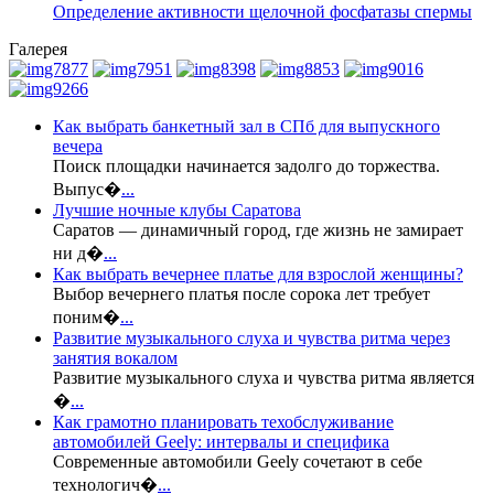
Определение активности щелочной фосфатазы спермы
Галерея
Как выбрать банкетный зал в СПб для выпускного
вечера
Поиск площадки начинается задолго до торжества.
Выпус�
...
Лучшие ночные клубы Саратова
Саратов — динамичный город, где жизнь не замирает
ни д�
...
Как выбрать вечернее платье для взрослой женщины?
Выбор вечернего платья после сорока лет требует
поним�
...
Развитие музыкального слуха и чувства ритма через
занятия вокалом
Развитие музыкального слуха и чувства ритма является
�
...
Как грамотно планировать техобслуживание
автомобилей Geely: интервалы и специфика
Современные автомобили Geely сочетают в себе
технологич�
...