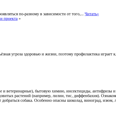
оявляться по-разному в зависимости от того,...
Читать»
и проекта
»
ьёзная угроза здоровью и жизни, поэтому профилактика играет
кие и ветеринарные), бытовую химию, инсектициды, антифризы и
довитых растений (например, лилии, тис, диффенбахия). Ознаком
т добраться собака. Особенно опасны шоколад, виноград, изюм, л