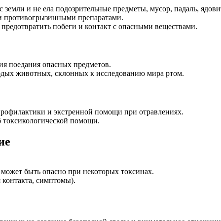
с земли и не ела подозрительные предметы, мусор, падаль, ядови
 и противогрызинными препаратами.
 предотвратить побеги и контакт с опасными веществами.
ия поедания опасных предметов.
лодых животных, склонных к исследованию мира ртом.
 профилактики и экстренной помощи при отравлениях.
б токсикологической помощи.
ие
 может быть опасно при некоторых токсинах.
 контакта, симптомы).