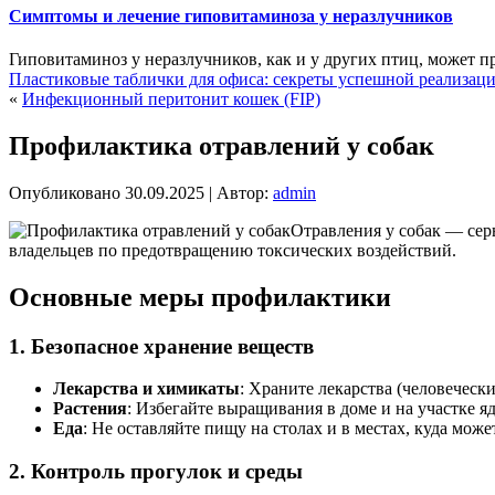
Симптомы и лечение гиповитаминоза у неразлучников
Гиповитаминоз у неразлучников, как и у других птиц, может пр
Пластиковые таблички для офиса: секреты успешной реализаци
«
Инфекционный перитонит кошек (FIP)
Профилактика отравлений у собак
Опубликовано
30.09.2025
|
Автор:
admin
Отравления у собак — сер
владельцев по предотвращению токсических воздействий.
Основные меры профилактики
1. Безопасное хранение веществ
Лекарства и химикаты
: Храните лекарства (человечес
Растения
: Избегайте выращивания в доме и на участке я
Еда
: Не оставляйте пищу на столах и в местах, куда може
2. Контроль прогулок и среды