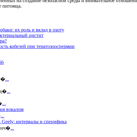
ленных на создание безопасной среды и внимательное отношени
е питомца.
баки: их роль и вклад в охоту
актериальный цистит
ра?
сть кобелей при тератозооспермии
ус�
...
 д�
...
�
...
тия вокалом
�
...
 Geely: интервалы и специфика
огич�
...