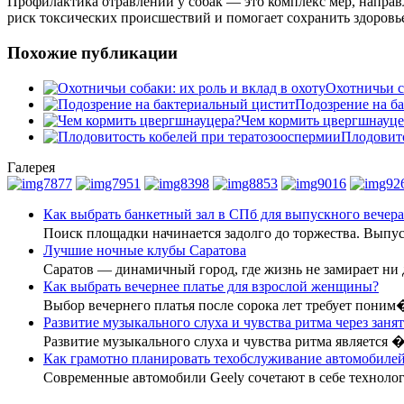
Профилактика отравлений у собак — это комплекс мер, направ
риск токсических происшествий и помогает сохранить здоровь
Похожие публикации
Охотничьи со
Подозрение на б
Чем кормить цвергшнауце
Плодовито
Галерея
Как выбрать банкетный зал в СПб для выпускного вечера
Поиск площадки начинается задолго до торжества. Вып
Лучшие ночные клубы Саратова
Саратов — динамичный город, где жизнь не замирает ни
Как выбрать вечернее платье для взрослой женщины?
Выбор вечернего платья после сорока лет требует поним
Развитие музыкального слуха и чувства ритма через заня
Развитие музыкального слуха и чувства ритма является 
Как грамотно планировать техобслуживание автомобилей
Современные автомобили Geely сочетают в себе технол