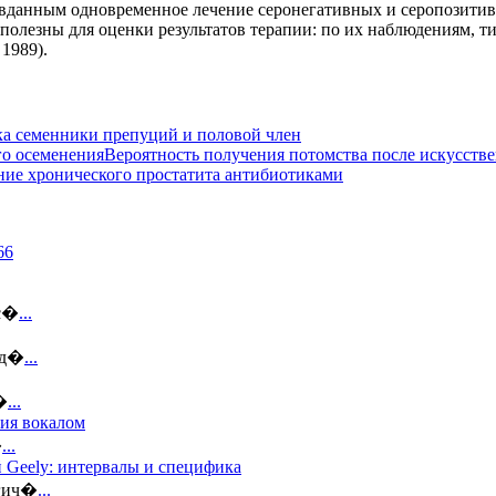
авданным одновременное лечение серонегативных и серопозитивн
 полезны для оценки результатов терапии: по их наблюдениям, 
 1989).
 семенники препуций и половой член
Вероятность получения потомства после искусств
ние хронического простатита антибиотиками
ус�
...
 д�
...
�
...
тия вокалом
�
...
 Geely: интервалы и специфика
огич�
...