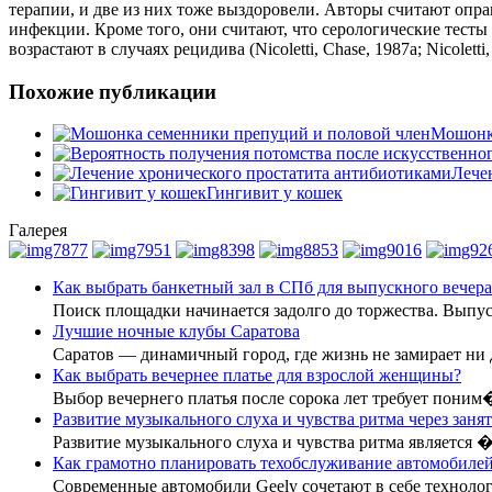
терапии, и две из них тоже выздоровели. Авторы считают опр
инфекции. Кроме того, они считают, что серологические тесты
возрастают в случаях рецидива (Nicoletti, Chase, 1987а; Nicoletti,
Похожие публикации
Мошонка
Лече
Гингивит у кошек
Галерея
Как выбрать банкетный зал в СПб для выпускного вечера
Поиск площадки начинается задолго до торжества. Вып
Лучшие ночные клубы Саратова
Саратов — динамичный город, где жизнь не замирает ни
Как выбрать вечернее платье для взрослой женщины?
Выбор вечернего платья после сорока лет требует поним
Развитие музыкального слуха и чувства ритма через заня
Развитие музыкального слуха и чувства ритма является 
Как грамотно планировать техобслуживание автомобилей
Современные автомобили Geely сочетают в себе технол