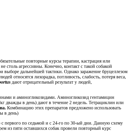
обязательные повторные курсы терапии, кастрация или
е столь агрессивны. Конечно, контакт с такой собакой
и выборе дальнейшей тактики. Однако заражение бруцеллезом
ей относятся лихорадка, потливость, слабость, потеря веса,
bortus
дают отрицательный результат у людей,
линами и аминогликозидами. Аминогликозид гентамицин
кг дважды в день) дают в течение 2 недель. Тетрациклин или
на.
Комбинацию этих препаратов предложено использовать
ы в день)
с первого по седьмой и с 24-го по 30-ый дни. Данную схему
ырем из пяти оставшихся собак провели повторный курс