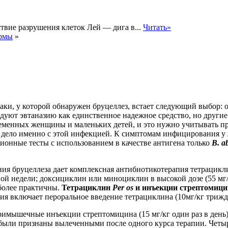
твие разрушения клеток Лей — дига в...
Читать»
ермы
»
аки, у которой обнаружен бруцеллез, встает следующий выбор: 
уют эвтаназию как единственное надежное средство, но другие н
ременных
женщины и маленьких детей, и это нужно учитывать пр
ело именно с этой инфекцией. К симптомам инфицирования у люд
онные тесты с использованием в качестве антигена только
В. a
ния бруцеллеза дает комплексная антибиотикотерапия тетрацик
вой недели; доксициклин или миноциклин в высокой дозе (55 мг/
более практичны.
Тетрациклин
Per os
и инъекции стрептомици
я включает пероральное введение тетрациклина (10мг/кг трижд
имышечные инъекции стрептомицина (15 мг/кг один раз в день) 
20 были признаны вылеченными после одного курса терапии. Чет