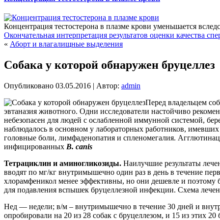
Концентрация тестостерона в плазме крови уменьшается вследс
Окончательная интерпретация результатов оценки качества сп
«
Аборт и влагалищные выделения
Собака у которой обнаружен бруцеллез
Опубликовано
03.05.2016
|
Автор:
admin
Перед владельцем соб
эвтаназия животного. Одни исследователи настойчиво рекоменд
небезопасен для людей с ослабленной иммунной системой, бе
наблюдалось в основном у лабораторных работников, имевших д
головные боли, лимфаденопатия и спленомегалия. Агглютинаци
инфицированных
В. canis
Тетрациклин и аминогликозиды.
Наилучшие результаты лече
вводят по мг/кг внутримышечно один раз в день в течение пер
хлорамфеникол менее эффективны, но они дешевле и поэтому 
для подавления вспышек бруцеллезной инфекции. Схема лечени
Нед — недели; в/м – внутримышечно в течение 30 дней и внутр
опробировали на 20 из 28 собак с бруцеллезом, и 15 из этих 