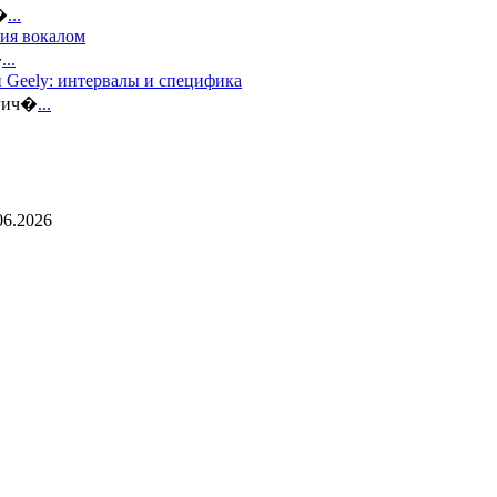
�
...
тия вокалом
�
...
 Geely: интервалы и специфика
огич�
...
06.2026