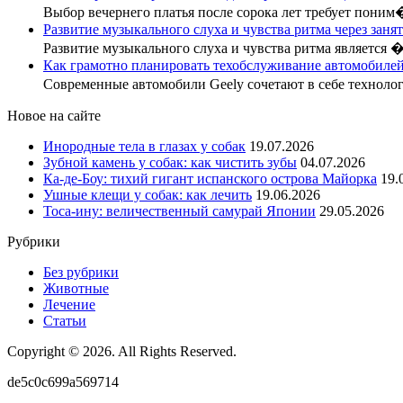
Выбор вечернего платья после сорока лет требует поним
Развитие музыкального слуха и чувства ритма через заня
Развитие музыкального слуха и чувства ритма является 
Как грамотно планировать техобслуживание автомобилей
Современные автомобили Geely сочетают в себе технол
Новое на сайте
Инородные тела в глазах у собак
19.07.2026
Зубной камень у собак: как чистить зубы
04.07.2026
Ка-де-Боу: тихий гигант испанского острова Майорка
19.
Ушные клещи у собак: как лечить
19.06.2026
Тоса-ину: величественный самурай Японии
29.05.2026
Рубрики
Без рубрики
Животные
Лечение
Статьи
Copyright © 2026. All Rights Reserved.
de5c0c699a569714