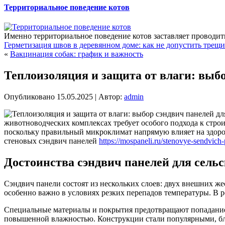
Территориальное поведение котов
Именно территориальное поведение котов заставляет проводить в
Герметизация швов в деревянном доме: как не допустить трещи
«
Вакцинация собак: график и важность
Теплоизоляция и защита от влаги: выб
Опубликовано
15.05.2025
|
Автор:
admin
животноводческих комплексах требует особого подхода к стро
поскольку правильный микроклимат напрямую влияет на здор
стеновых сэндвич панелей
https://mospaneli.ru/stenovye-sendvich-
Достоинства сэндвич панелей для сель
Сэндвич панели состоят из нескольких слоев: двух внешних ж
особенно важно в условиях резких перепадов температуры. В р
Специальные материалы и покрытия предотвращают попадание 
повышенной влажностью. Конструкции стали популярными, бл