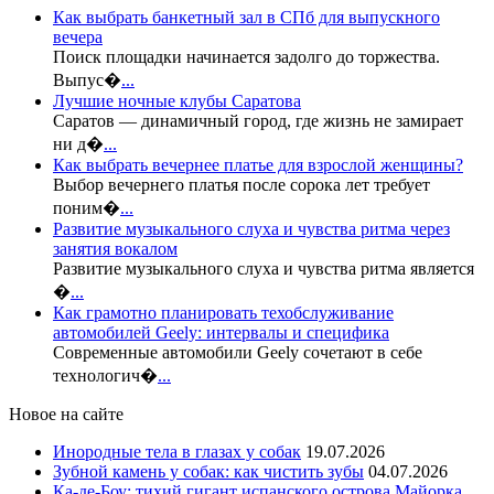
Как выбрать банкетный зал в СПб для выпускного
вечера
Поиск площадки начинается задолго до торжества.
Выпус�
...
Лучшие ночные клубы Саратова
Саратов — динамичный город, где жизнь не замирает
ни д�
...
Как выбрать вечернее платье для взрослой женщины?
Выбор вечернего платья после сорока лет требует
поним�
...
Развитие музыкального слуха и чувства ритма через
занятия вокалом
Развитие музыкального слуха и чувства ритма является
�
...
Как грамотно планировать техобслуживание
автомобилей Geely: интервалы и специфика
Современные автомобили Geely сочетают в себе
технологич�
...
Новое на сайте
Инородные тела в глазах у собак
19.07.2026
Зубной камень у собак: как чистить зубы
04.07.2026
Ка-де-Боу: тихий гигант испанского острова Майорка