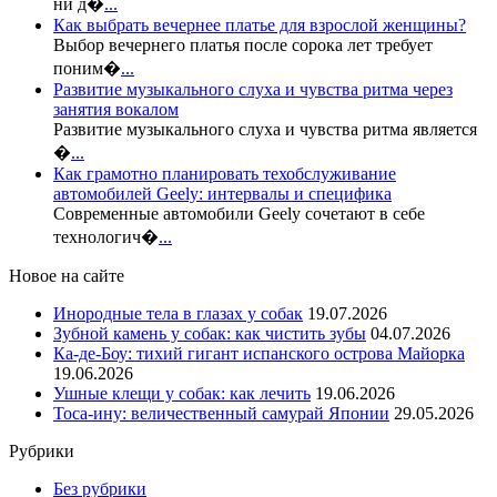
ни д�
...
Как выбрать вечернее платье для взрослой женщины?
Выбор вечернего платья после сорока лет требует
поним�
...
Развитие музыкального слуха и чувства ритма через
занятия вокалом
Развитие музыкального слуха и чувства ритма является
�
...
Как грамотно планировать техобслуживание
автомобилей Geely: интервалы и специфика
Современные автомобили Geely сочетают в себе
технологич�
...
Новое на сайте
Инородные тела в глазах у собак
19.07.2026
Зубной камень у собак: как чистить зубы
04.07.2026
Ка-де-Боу: тихий гигант испанского острова Майорка
19.06.2026
Ушные клещи у собак: как лечить
19.06.2026
Тоса-ину: величественный самурай Японии
29.05.2026
Рубрики
Без рубрики