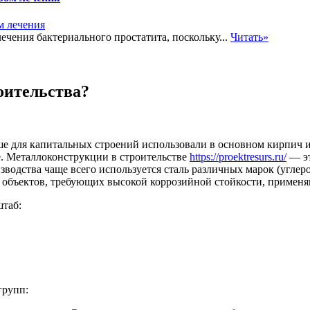
чения бактериального простатита, поскольку...
Читать»
оительства?
е для капитальных строений использовали в основном кирпич и
е. Металлоконструкции в строительстве
https://proektresurs.ru/
— эт
водства чаще всего используется сталь различных марок (углеро
 объектов, требующих высокой коррозийной стойкости, примен
штаб:
групп: