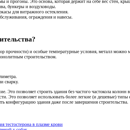
 и прогоны. Это основа, которая держит на себе вес стен, кры
ва, бункеры и воздуховоды.
ркасы для витражного остекления.
бслуживания, ограждения и навесы.
ительства?
бор прочности) и особые температурные условия, металл можно 
монолитным строительством.
лиметра.
и сварку.
ие. Это позволяет строить здания без частого частокола колонн
и. Это позволяет использовать более легкие (и дешевые) типы 
ть конфигурацию здания даже после завершения строительства.
я тестостерона в плазме крови
лений у собак