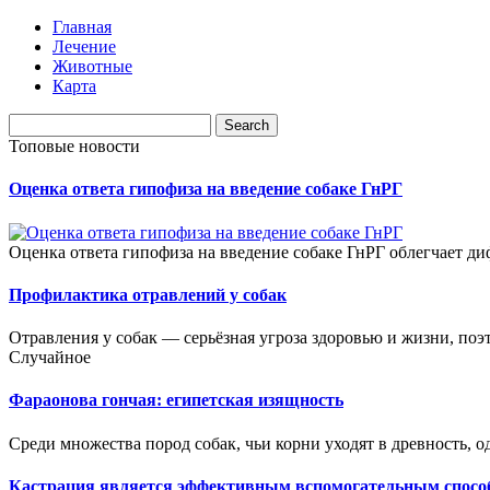
Главная
Лечение
Животные
Карта
Топовые новости
Оценка ответа гипофиза на введение собаке ГнРГ
Оценка ответа гипофиза на введение собаке ГнРГ облегчает 
Профилактика отравлений у собак
Отравления у собак — серьёзная угроза здоровью и жизни, поэ
Случайное
Фараонова гончая: египетская изящность
Среди множества пород собак, чьи корни уходят в древность, о
Кастрация является эффективным вспомогательным спосо