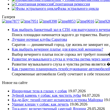
Спонтанная ремиссия
Фазы эстрального цикла
Галерея
Как выбрать банкетный зал в СПб для выпускного вечера
Поиск площадки начинается задолго до торжества. Вып
Лучшие ночные клубы Саратова
Саратов — динамичный город, где жизнь не замирает ни
Как выбрать вечернее платье для взрослой женщины?
Выбор вечернего платья после сорока лет требует поним
Развитие музыкального слуха и чувства ритма через заня
Развитие музыкального слуха и чувства ритма является 
Как грамотно планировать техобслуживание автомобилей
Современные автомобили Geely сочетают в себе технол
Новое на сайте
Инородные тела в глазах у собак
19.07.2026
Зубной камень у собак: как чистить зубы
04.07.2026
Ка-де-Боу: тихий гигант испанского острова Майорка
19.
Ушные клещи у собак: как лечить
19.06.2026
Тоса-ину: величественный самурай Японии
29.05.2026