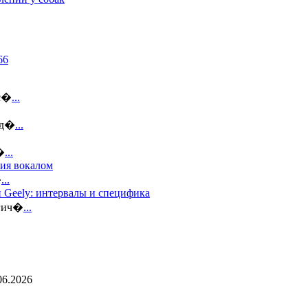
ус�
...
 д�
...
�
...
тия вокалом
�
...
 Geely: интервалы и специфика
огич�
...
06.2026