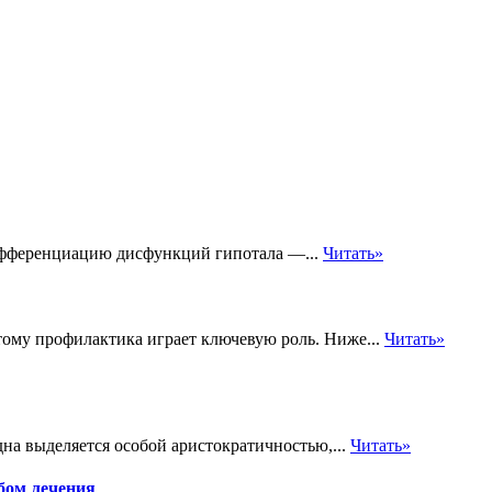
дифференциацию дисфункций гипотала —...
Читать»
тому профилактика играет ключевую роль. Ниже...
Читать»
дна выделяется особой аристократичностью,...
Читать»
бом лечения