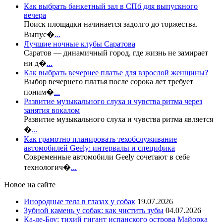
Как выбрать банкетный зал в СПб для выпускного
вечера
Поиск площадки начинается задолго до торжества.
Выпус�
...
Лучшие ночные клубы Саратова
Саратов — динамичный город, где жизнь не замирает
ни д�
...
Как выбрать вечернее платье для взрослой женщины?
Выбор вечернего платья после сорока лет требует
поним�
...
Развитие музыкального слуха и чувства ритма через
занятия вокалом
Развитие музыкального слуха и чувства ритма является
�
...
Как грамотно планировать техобслуживание
автомобилей Geely: интервалы и специфика
Современные автомобили Geely сочетают в себе
технологич�
...
Новое на сайте
Инородные тела в глазах у собак
19.07.2026
Зубной камень у собак: как чистить зубы
04.07.2026
Ка-де-Боу: тихий гигант испанского острова Майорка