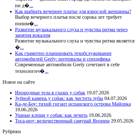
ни д�
...
Как выбрать вечернее платье для взрослой женщины?
Выбор вечернего платья после сорока лет требует
поним�
...
Развитие музыкального слуха и чувства ритма через
занятия вокалом
Развитие музыкального слуха и чувства ритма является
�
...
Как грамотно планировать техобслуживание
автомобилей Geely: интервалы и специфика
Современные автомобили Geely сочетают в себе
технологич�
...
Новое на сайте
Инородные тела в глазах у собак
19.07.2026
Зубной камень у собак: как чистить зубы
04.07.2026
Ка-де-Боу: тихий гигант испанского острова Майорка
19.06.2026
Ушные клещи у собак: как лечить
19.06.2026
Тоса-ину: величественный самурай Японии
29.05.2026
Рубрики