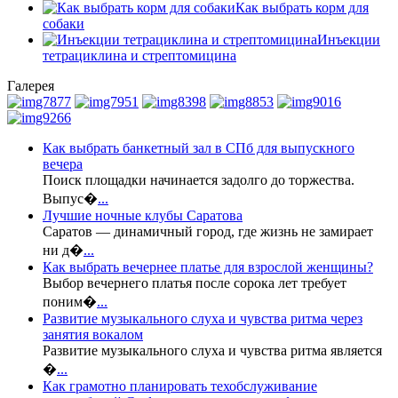
Как выбрать корм для
собаки
Инъекции
тетрациклина и стрептомицина
Галерея
Как выбрать банкетный зал в СПб для выпускного
вечера
Поиск площадки начинается задолго до торжества.
Выпус�
...
Лучшие ночные клубы Саратова
Саратов — динамичный город, где жизнь не замирает
ни д�
...
Как выбрать вечернее платье для взрослой женщины?
Выбор вечернего платья после сорока лет требует
поним�
...
Развитие музыкального слуха и чувства ритма через
занятия вокалом
Развитие музыкального слуха и чувства ритма является
�
...
Как грамотно планировать техобслуживание