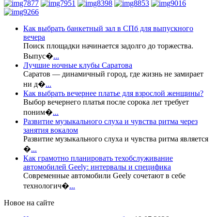
Как выбрать банкетный зал в СПб для выпускного
вечера
Поиск площадки начинается задолго до торжества.
Выпус�
...
Лучшие ночные клубы Саратова
Саратов — динамичный город, где жизнь не замирает
ни д�
...
Как выбрать вечернее платье для взрослой женщины?
Выбор вечернего платья после сорока лет требует
поним�
...
Развитие музыкального слуха и чувства ритма через
занятия вокалом
Развитие музыкального слуха и чувства ритма является
�
...
Как грамотно планировать техобслуживание
автомобилей Geely: интервалы и специфика
Современные автомобили Geely сочетают в себе
технологич�
...
Новое на сайте