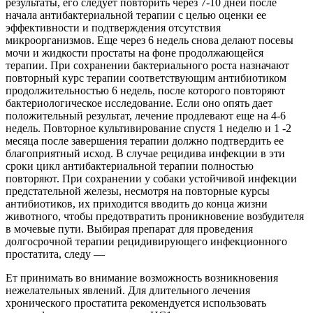
результаты, его следует повторить через 7-10 дней после
начала антибактериальной терапии с целью оценки ее
эффективности и подтверждения отсутствия
микроорганизмов. Еще через 6 недель снова делают посевы
мочи и жидкости
простаты на фоне продолжающейся
терапии. При сохранении бактериального роста назначают
повторный курс терапии соответствующим антибиотиком
продолжительностью 6 недель, после которого повторяют
бактериологическое исследование. Если оно опять дает
положительный результат, лечение продлевают еще на 4-6
недель. Повторное культивирование спустя 1 неделю и 1 -2
месяца после завершения терапии должно подтвердить ее
благоприятный исход. В случае рецидива инфекции в эти
сроки цикл антибактериальной терапии полностью
повторяют. При сохранении у собаки устойчивой инфекции
предстательной железы, несмотря на повторные курсы
антибиотиков, их приходится вводить до конца жизни
животного, чтобы предотвратить проникновение возбудителя
в мочевые пути. Выбирая препарат для проведения
долгосрочной терапии рецидивирующего инфекционного
простатита, следу —
Ет принимать во внимание возможность возникновения
нежелательных явлений. Для длительного лечения
хронического простатита рекомендуется использовать