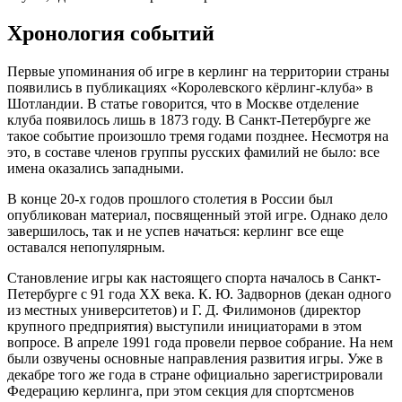
Хронология событий
Первые упоминания об игре в керлинг на территории страны
появились в публикациях «Королевского кёрлинг-клуба» в
Шотландии. В статье говорится, что в Москве отделение
клуба появилось лишь в 1873 году. В Санкт-Петербурге же
такое событие произошло тремя годами позднее. Несмотря на
это, в составе членов группы русских фамилий не было: все
имена оказались западными.
В конце 20-х годов прошлого столетия в России был
опубликован материал, посвященный этой игре. Однако дело
завершилось, так и не успев начаться: керлинг все еще
оставался непопулярным.
Становление игры как настоящего спорта началось в Санкт-
Петербурге с 91 года ХХ века. К. Ю. Задворнов (декан одного
из местных университетов) и Г. Д. Филимонов (директор
крупного предприятия) выступили инициаторами в этом
вопросе. В апреле 1991 года провели первое собрание. На нем
были озвучены основные направления развития игры. Уже в
декабре того же года в стране официально зарегистрировали
Федерацию керлинга, при этом секция для спортсменов