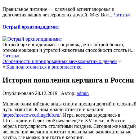
Правильное питание — ключевой аспект здоровья и
долголетия ваших четвероногих друзей. 🐶🥗 Вот...
Читать»
Острый орхиэпидидимит
Острый орхиэпидидимит сопровождается острой болью,
отеком мошонки и утратой животным способности стоять и...
Читать»
Особенности шпонированных межкомнатных дверей
»
«
Как подготовиться к ринопластике
История появления керлинга в России
Опубликовано
28.12.2019
|
Автор:
admin
Многие олимпийские виды спорта прошли долгий и сложный
путь развития. К ним можно отнести и кёрлинг
https://moscowcurlingclub.ru/
. Игра, которая зародилась в
Шотландии и берет своё начало ещё в XVI веке, в России
обрела популярность столетиями позднее. Сегодня же каждый
человек при желании посетит профильные развлекательные
клубы, где можно поиграть в кёрлинг.