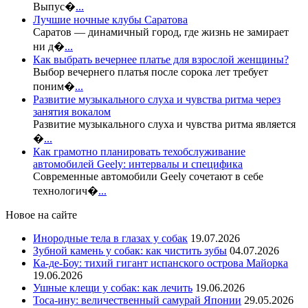
Выпус�
...
Лучшие ночные клубы Саратова
Саратов — динамичный город, где жизнь не замирает
ни д�
...
Как выбрать вечернее платье для взрослой женщины?
Выбор вечернего платья после сорока лет требует
поним�
...
Развитие музыкального слуха и чувства ритма через
занятия вокалом
Развитие музыкального слуха и чувства ритма является
�
...
Как грамотно планировать техобслуживание
автомобилей Geely: интервалы и специфика
Современные автомобили Geely сочетают в себе
технологич�
...
Новое на сайте
Инородные тела в глазах у собак
19.07.2026
Зубной камень у собак: как чистить зубы
04.07.2026
Ка-де-Боу: тихий гигант испанского острова Майорка
19.06.2026
Ушные клещи у собак: как лечить
19.06.2026
Тоса-ину: величественный самурай Японии
29.05.2026