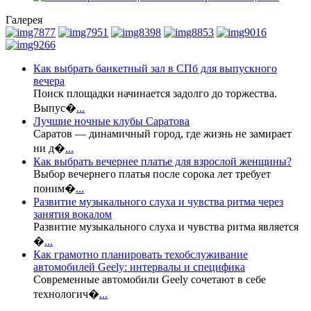
Галерея
Как выбрать банкетный зал в СПб для выпускного
вечера
Поиск площадки начинается задолго до торжества.
Выпус�
...
Лучшие ночные клубы Саратова
Саратов — динамичный город, где жизнь не замирает
ни д�
...
Как выбрать вечернее платье для взрослой женщины?
Выбор вечернего платья после сорока лет требует
поним�
...
Развитие музыкального слуха и чувства ритма через
занятия вокалом
Развитие музыкального слуха и чувства ритма является
�
...
Как грамотно планировать техобслуживание
автомобилей Geely: интервалы и специфика
Современные автомобили Geely сочетают в себе
технологич�
...