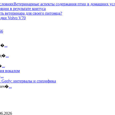
Ветеринарные аспекты содержания птиц в домашних ус
яции в результате коитуса
ть ветеринара для своего питомца?
дки Volvo V70
ус�
...
 д�
...
�
...
тия вокалом
�
...
 Geely: интервалы и специфика
огич�
...
06.2026