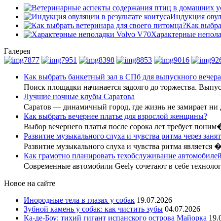
Индукция овул
Как выбра
Характерные непола
Галерея
Как выбрать банкетный зал в СПб для выпускного вечера
Поиск площадки начинается задолго до торжества. Вып
Лучшие ночные клубы Саратова
Саратов — динамичный город, где жизнь не замирает ни
Как выбрать вечернее платье для взрослой женщины?
Выбор вечернего платья после сорока лет требует поним
Развитие музыкального слуха и чувства ритма через заня
Развитие музыкального слуха и чувства ритма является 
Как грамотно планировать техобслуживание автомобилей
Современные автомобили Geely сочетают в себе технол
Новое на сайте
Инородные тела в глазах у собак
19.07.2026
Зубной камень у собак: как чистить зубы
04.07.2026
Ка-де-Боу: тихий гигант испанского острова Майорка
19.