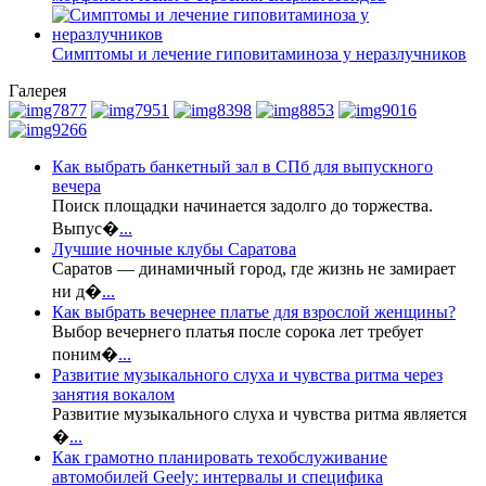
Симптомы и лечение гиповитаминоза у неразлучников
Галерея
Как выбрать банкетный зал в СПб для выпускного
вечера
Поиск площадки начинается задолго до торжества.
Выпус�
...
Лучшие ночные клубы Саратова
Саратов — динамичный город, где жизнь не замирает
ни д�
...
Как выбрать вечернее платье для взрослой женщины?
Выбор вечернего платья после сорока лет требует
поним�
...
Развитие музыкального слуха и чувства ритма через
занятия вокалом
Развитие музыкального слуха и чувства ритма является
�
...
Как грамотно планировать техобслуживание
автомобилей Geely: интервалы и специфика