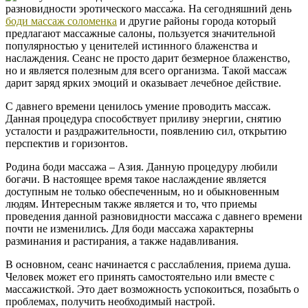
разновидности эротического массажа. На сегодняшний день
боди массаж соломенка
и другие районы города который
предлагают массажные салоны, пользуется значительной
популярностью у ценителей истинного блаженства и
наслаждения. Сеанс не просто дарит безмерное блаженство,
но и является полезным для всего организма. Такой массаж
дарит заряд ярких эмоций и оказывает лечебное действие.
С давнего времени ценилось умение проводить массаж.
Данная процедура способствует приливу энергии, снятию
усталости и раздражительности, появлению сил, открытию
перспектив и горизонтов.
Родина боди массажа – Азия. Данную процедуру любили
богачи. В настоящее время такое наслаждение является
доступным не только обеспеченным, но и обыкновенным
людям. Интересным также является и то, что приемы
проведения данной разновидности массажа с давнего времени
почти не изменились. Для боди массажа характерны
разминания и растирания, а также надавливания.
В основном, сеанс начинается с расслабления, приема душа.
Человек может его принять самостоятельно или вместе с
массажисткой. Это дает возможность успокоиться, позабыть о
проблемах, получить необходимый настрой.