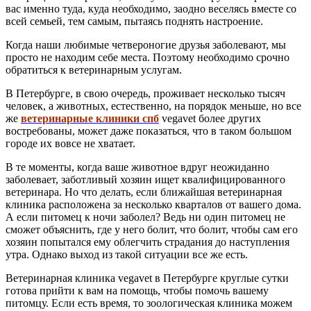
вас именно туда, куда необходимо, заодно веселясь вместе со
всей семьей, тем самым, пытаясь поднять настроение.
Когда наши любимые четвероногие друзья заболевают, мы
просто не находим себе места. Поэтому необходимо срочно
обратиться к ветеринарным услугам.
В Петербурге, в свою очередь, проживает несколько тысяч
человек, а животных, естественно, на порядок меньше, но все
же
ветеринарные клиники спб
vegavet более других
востребованы, может даже показаться, что в таком большом
городе их вовсе не хватает.
В те моменты, когда ваше животное вдруг неожиданно
заболевает, заботливый хозяин ищет квалифицированного
ветеринара. Но что делать, если ближайшая ветеринарная
клиника расположена за несколько кварталов от вашего дома.
А если питомец к ночи заболел? Ведь ни один питомец не
сможет объяснить, где у него болит, что болит, чтобы сам его
хозяин попытался ему облегчить страдания до наступления
утра. Однако выход из такой ситуации все же есть.
Ветеринарная клиника vegavet в Петербурге круглые сутки
готова прийти к вам на помощь, чтобы помочь вашему
питомцу. Если есть время, то зоологическая клиника можем