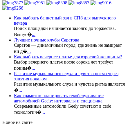
Как выбрать банкетный зал в СПб для выпускного
вечера
Поиск площадки начинается задолго до торжества.
Выпус�
...
Лучшие ночные клубы Саратова
Саратов — динамичный город, где жизнь не замирает
ни д�
...
Как выбрать вечернее платье для взрослой женщины?
Выбор вечернего платья после сорока лет требует
поним�
...
Развитие музыкального слуха и чувства ритма через
занятия вокалом
Развитие музыкального слуха и чувства ритма является
�
...
Как грамотно планировать техобслуживание
автомобилей Geely: интервалы и специфика
Современные автомобили Geely сочетают в себе
технологич�
...
Новое на сайте