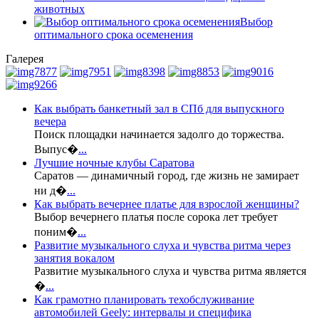
животных
Выбор
оптимального срока осеменения
Галерея
Как выбрать банкетный зал в СПб для выпускного
вечера
Поиск площадки начинается задолго до торжества.
Выпус�
...
Лучшие ночные клубы Саратова
Саратов — динамичный город, где жизнь не замирает
ни д�
...
Как выбрать вечернее платье для взрослой женщины?
Выбор вечернего платья после сорока лет требует
поним�
...
Развитие музыкального слуха и чувства ритма через
занятия вокалом
Развитие музыкального слуха и чувства ритма является
�
...
Как грамотно планировать техобслуживание
автомобилей Geely: интервалы и специфика