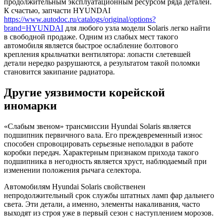
продолжительным эксплуатационным ресурсом ряда деталей.
К счастью, запчасти HYUNDAI
https://www.autodoc.ru/catalogs/original/options?
brand=HYUNDAI
для любого узла модели Solaris легко найти
в свободной продаже. Одним из слабых мест такого
автомобиля является быстрое ослабление болтового
крепления крыльчатки вентилятора: лопасти слетевшей
детали нередко разрушаются, а результатом такой поломки
становится закипание радиатора.
Другие уязвимости корейской
иномарки
«Слабым звеном» трансмиссии Hyundai Solaris является
подшипник первичного вала. Его преждевременный износ
способен спровоцировать серьезные неполадки в работе
коробки передач. Характерным признаком прихода такого
подшипника в негодность является хруст, наблюдаемый при
изменении положения рычага селектора.
Автомобилям Hyundai Solaris свойственен
непродолжительный срок службы штатных ламп фар дальнего
света. Эти детали, а именно, элементы накаливания, часто
выходят из строя уже в первый сезон с наступлением морозов.