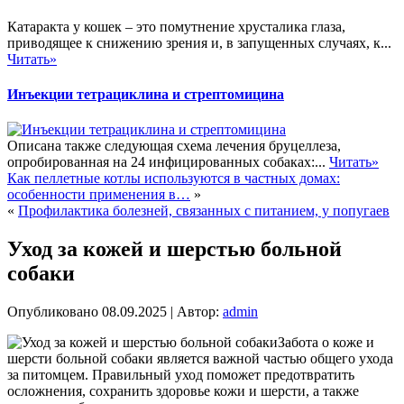
Катаракта у кошек – это помутнение хрусталика глаза,
приводящее к снижению зрения и, в запущенных случаях, к...
Читать»
Инъекции тетрациклина и стрептомицина
Описана также следующая схема лечения бруцеллеза,
опробированная на 24 инфицированных собаках:...
Читать»
Как пеллетные котлы используются в частных домах:
особенности применения в…
»
«
Профилактика болезней, связанных с питанием, у попугаев
Уход за кожей и шерстью больной
собаки
Опубликовано
08.09.2025
|
Автор:
admin
Забота о коже и
шерсти больной собаки является важной частью общего ухода
за питомцем. Правильный уход поможет предотвратить
осложнения, сохранить здоровье кожи и шерсти, а также