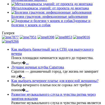
Металлокаркасы зданий: от проекта до монтажа
Болезни грызунов: инфекционные заболевания
Здоровье и
болезни у кошек и собак
Галерея
Как выбрать банкетный зал в СПб для выпускного
вечера
Поиск площадки начинается задолго до торжества.
Выпус�
...
Лучшие ночные клубы Саратова
Саратов — динамичный город, где жизнь не замирает
ни д�
...
Как выбрать вечернее платье для взрослой женщины?
Выбор вечернего платья после сорока лет требует
поним�
...
Развитие музыкального слуха и чувства ритма через
занятия вокалом
Развитие музыкального слуха и чувства ритма является