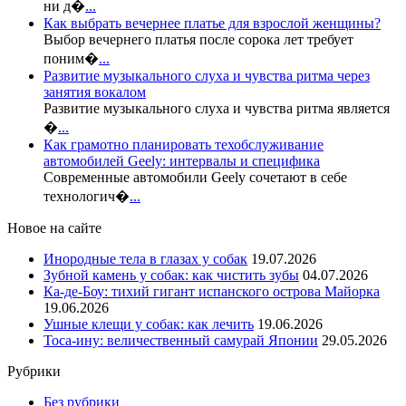
ни д�
...
Как выбрать вечернее платье для взрослой женщины?
Выбор вечернего платья после сорока лет требует
поним�
...
Развитие музыкального слуха и чувства ритма через
занятия вокалом
Развитие музыкального слуха и чувства ритма является
�
...
Как грамотно планировать техобслуживание
автомобилей Geely: интервалы и специфика
Современные автомобили Geely сочетают в себе
технологич�
...
Новое на сайте
Инородные тела в глазах у собак
19.07.2026
Зубной камень у собак: как чистить зубы
04.07.2026
Ка-де-Боу: тихий гигант испанского острова Майорка
19.06.2026
Ушные клещи у собак: как лечить
19.06.2026
Тоса-ину: величественный самурай Японии
29.05.2026
Рубрики
Без рубрики