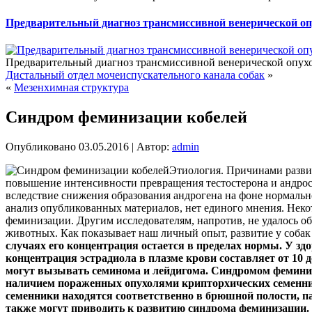
Предварительный диагноз трансмиссивной венерической о
Предварительный диагноз трансмиссивной венерической опухол
Дистальный отдел мочеиспускательного канала собак
»
«
Мезенхимная структура
Синдром феминизации кобелей
Опубликовано
03.05.2016
|
Автор:
admin
Этиология. Причинами разви
повышение интенсивности превращения тестостерона и андрос
вследствие снижения образования андрогена на фоне нормальн
анализ опубликованных материалов, нет единого мнения. Нек
феминизации. Другим исследователям, напротив, не удалось о
животных. Как показывает наш личный опыт, развитие у собак
случаях его концентрация остается в пределах нормы. У зд
концентрация эстрадиола в плазме крови составляет от 10 до
могут вызывать семинома и лейдигома. Синдромом фемини
наличием пораженных опухолями крипторхических семенник
семенники находятся соответственно в брюшной полости, п
также могут приводить к развитию синдрома феминизации.