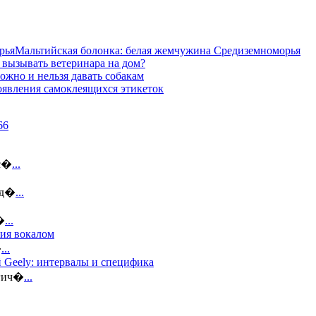
Мальтийская болонка: белая жемчужина Средиземноморья
 вызывать ветеринара на дом?
ожно и нельзя давать собакам
оявления самоклеящихся этикеток
ус�
...
 д�
...
�
...
тия вокалом
�
...
 Geely: интервалы и специфика
огич�
...