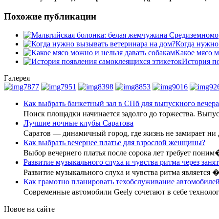
Похожие публикации
Когда нужно
Какое мясо м
История п
Галерея
Как выбрать банкетный зал в СПб для выпускного вечера
Поиск площадки начинается задолго до торжества. Вып
Лучшие ночные клубы Саратова
Саратов — динамичный город, где жизнь не замирает ни
Как выбрать вечернее платье для взрослой женщины?
Выбор вечернего платья после сорока лет требует поним
Развитие музыкального слуха и чувства ритма через заня
Развитие музыкального слуха и чувства ритма является 
Как грамотно планировать техобслуживание автомобилей
Современные автомобили Geely сочетают в себе технол
Новое на сайте