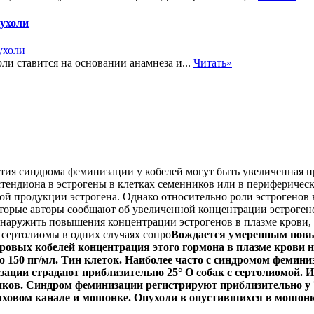
пухоли
и ставится на основании анамнеза и...
Читать»
тия синдрома феминизации у кобелей могут быть увеличенная п
тендиона в эстрогены в клетках семенников или в периферичес
ой продукции эстрогена. Однако
относительно роли эстрогенов 
оторые авторы сообщают об увеличенной концентрации эстроген
бнаружить повышения концентрации эстрогенов в плазме крови,
 сертолиомы в одних случаях сопро
Вождается умеренным повыш
оровых кобелей концентрация этого гормона в плазме крови н
 150 пг/мл.
Тин клеток. Наиболее часто с синдромом феминиз
зации страдают приблизительно 25
°
О собак с сертолиомой. 
ов. Синдром феминизации регистрируют приблизительно у 70
аховом канале и мошонке. Опухоли в опустившихся в мошонк