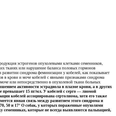
родукция эстрогенов опухолевыми клетками семенников,
ких тканях или нарушение баланса половых гормонов
в развитии синдрома феминизации у кобелей, как показывает
ов в крови и моче кобелей с явными признаками синдрома
 моче или непосредственно в опухолевой ткани больных
ением активности эстрадиола в плазме крови, а в других
е превышает 15 пг/мл. У кобелей с серго — лиомой
ации кобелей ассоциирована сертолиома, хотя его также
Имеется явная связь между развитием этого синдрома и
, 50 и 17
°
О собак, у которых пораженные опухолями
у семенниках, которые не всегда выявляются пальпацией,