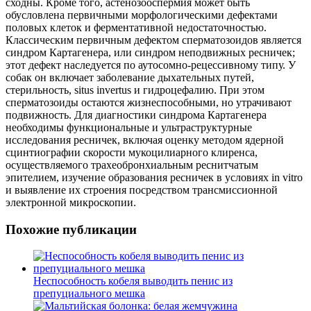
сходны. Кроме того, астенозооспермия может быть
обусловлена первичными морфологическими дефектами
половых клеток и ферментативной недостаточностью.
Классическим первичным дефектом сперматозоидов является
синдром Картагенера, или синдром неподвижных ресничек;
этот дефект наследуется по аутосомно-рецессивному типу. У
собак он включает заболевание дыхательных путей,
стерильность, situs invertus и гидроцефалию. При этом
сперматозоиды остаются жизнеспособными, но утрачивают
подвижность. Для диагностики синдрома Картагенера
необходимы функциональные и ультраструктурные
исследования ресничек, включая оценку методом ядерной
сцинтиографии скорости мукоцилиарного клиренса,
осуществляемого трахеобронхиальным реснитчатым
эпителием, изучение образования ресничек в условиях in vitro
и выявление их строения посредством трансмиссионной
электронной микроскопии.
Похожие публикации
Неспособность кобеля выводить пенис из
препуциального мешка