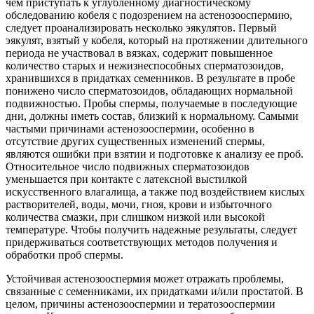
чем приступать к углубленному диагностическому
обследованию кобеля с подозрением на астенозооспермию,
следует проанализировать несколько эякулятов. Первый
эякулят, взятый у кобеля, который на протяжении длительного
периода не участвовал в вязках, содержит повышенное
количество старых и нежизнеспособных сперматозоидов,
хранившихся в придатках семенников. В результате в пробе
понижено число
сперматозоидов, обладающих нормальной
подвижностью. Пробы спермы, получаемые в последующие
дни, должны иметь состав, близкий к нормальному. Самыми
частыми причинами астенозооспермии, особенно в
отсутствие других существенных изменений спермы,
являются ошибки при взятии и подготовке к анализу ее проб.
Относительное число подвижных сперматозоидов
уменьшается при контакте с латексной выстилкой
искусственного влагалища, а также под воздействием кислых
растворителей, воды, мочи, гноя, крови и избыточного
количества смазки, при слишком низкой или высокой
температуре. Чтобы получить надежные результаты, следует
придерживаться соответствующих методов получения и
обработки проб спермы.
Устойчивая астенозооспермия может отражать проблемы,
связанные с семенниками, их придатками и/или простатой. В
целом, причины астенозооспермии и тератозооспермии