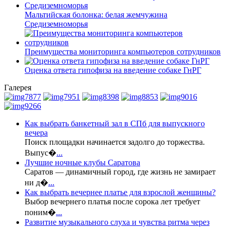
Мальтийская болонка: белая жемчужина
Средиземноморья
Преимущества мониторинга компьютеров сотрудников
Оценка ответа гипофиза на введение собаке ГнРГ
Галерея
Как выбрать банкетный зал в СПб для выпускного
вечера
Поиск площадки начинается задолго до торжества.
Выпус�
...
Лучшие ночные клубы Саратова
Саратов — динамичный город, где жизнь не замирает
ни д�
...
Как выбрать вечернее платье для взрослой женщины?
Выбор вечернего платья после сорока лет требует
поним�
...
Развитие музыкального слуха и чувства ритма через