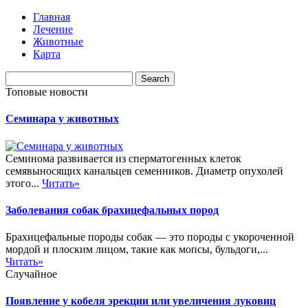
Главная
Лечение
Животные
Карта
Топовые новости
Семинара у животных
Семинома развивается из сперматогенных клеток
семявыносящих канальцев семенников. Диаметр опухолей
этого...
Читать»
Заболевания собак брахицефальных пород
Брахицефальные породы собак — это породы с укороченной
мордой и плоским лицом, такие как мопсы, бульдоги,...
Читать»
Случайное
Появление у кобеля эрекции или увеличения луковиц